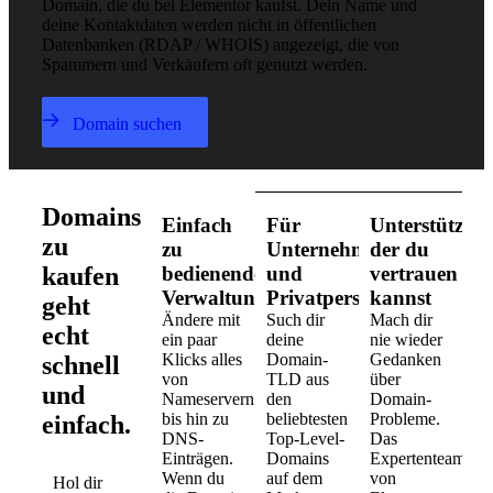
Domain, die du bei Elementor kaufst. Dein Name und
deine Kontaktdaten werden nicht in öffentlichen
Datenbanken (RDAP / WHOIS) angezeigt, die von
Spammern und Verkäufern oft genutzt werden.
Domain suchen
Domains
Einfach
Für
Unterstützun
zu
zu
Unternehmen
der du
kaufen
bedienende
und
vertrauen
Verwaltungsoberfläche
Privatpersonen
kannst
geht
Ändere mit
Such dir
Mach dir
echt
ein paar
deine
nie wieder
Klicks alles
Domain-
Gedanken
schnell
von
TLD aus
über
und
Nameservern
den
Domain-
bis hin zu
beliebtesten
Probleme.
einfach.
DNS-
Top-Level-
Das
Einträgen.
Domains
Expertenteam
Wenn du
auf dem
von
Hol dir