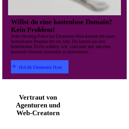
Willst du eine kostenlose Domain?
Kein Problem!
Jedes Hosting-Paket bei Elementor Host kommt mit einer
kostenlosen Domain für ein Jahr. Du kannst aus den
beliebtesten TLDs wählen, wie .com und .net, um eine
passende Domain kostenlos zu bekommen.
Hol dir Elementor Host
Vertraut von
Agenturen und
Web-Creatorn