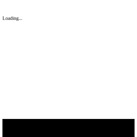
Verlängerungsgebühren bezahlst, gehört die Domain dir und
niemand anderes kann sie nutzen.
Loading...