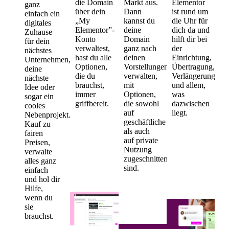
die Domain
Markt aus.
Elementor
ganz
über dein
Dann
ist rund um
einfach ein
„My
kannst du
die Uhr für
digitales
Elementor”-
deine
dich da und
Zuhause
Konto
Domain
hilft dir bei
für dein
verwaltest,
ganz nach
der
nächstes
hast du alle
deinen
Einrichtung,
Unternehmen,
Optionen,
Vorstellungen
Übertragung,
deine
die du
verwalten,
Verlängerung
nächste
brauchst,
mit
und allem,
Idee oder
immer
Optionen,
was
sogar ein
griffbereit.
die sowohl
dazwischen
cooles
auf
liegt.
Nebenprojekt.
geschäftliche
Kauf zu
als auch
fairen
auf private
Preisen,
Nutzung
verwalte
zugeschnitten
alles ganz
sind.
einfach
und hol dir
Hilfe,
wenn du
sie
brauchst.