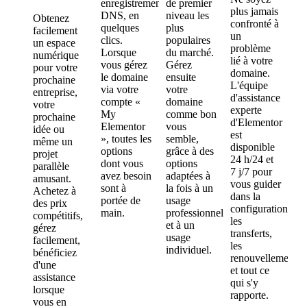
enregistrements
de premier
plus jamais
DNS, en
niveau les
Obtenez
confronté à
quelques
plus
facilement
un
clics.
populaires
un espace
problème
Lorsque
du marché.
numérique
lié à votre
vous gérez
Gérez
pour votre
domaine.
le domaine
ensuite
prochaine
L'équipe
via votre
votre
entreprise,
d'assistance
compte «
domaine
votre
experte
My
comme bon
prochaine
d'Elementor
Elementor
vous
idée ou
est
», toutes les
semble,
même un
disponible
options
grâce à des
projet
24 h/24 et
dont vous
options
parallèle
7 j/7 pour
avez besoin
adaptées à
amusant.
vous guider
sont à
la fois à un
Achetez à
dans la
portée de
usage
des prix
configuration,
main.
professionnel
compétitifs,
les
et à un
gérez
transferts,
usage
facilement,
les
individuel.
bénéficiez
renouvellements
d'une
et tout ce
assistance
qui s'y
lorsque
rapporte.
vous en