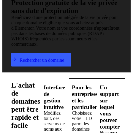
Protection gratuite de la vie privée
sans date d'expiration
Bénéficiez d'une protection intégrée de la vie privée pour
chaque domaine éligible que vous achetez auprès
d'Elementor. Votre nom et vos coordonnées n'apparaîtront
pas dans les bases de données publiques (RDAP /
WHOIS) fréquentées par les spammeurs et les
commerciaux.
Rechercher un domaine
L'achat
Interface
Pour les
Un
de
de
entreprises
support
domaines
gestion
et les
sur
intuitive
particuliers
lequel
peut être
Modifiez
Choisissez
vous
rapide et
tout, des
votre TLD
pouvez
serveurs de
parmi les
facile
compter
noms aux
domaines
Ne soyez