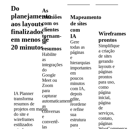
Do
As
planejamento
reuniões
Mapeamento
aos layouts
com os
de sites
clientes
com
finalizados
Wireframes
tornam-
IA
em menos de
prontos
se
Gere
Simplifique
20 minutos
todas as
resumos
a criação
páginas
Habilite
de sites
e
as
gerando
hierarquias
integrações
layouts e
importantes
do
páginas
em
Google
prontos
poucos
Meet ou
para uso,
minutos
Zoom
como
com IA,
para
página
IA Planner
depois
capturar
inicial,
transforma
edite,
automaticamente
página
resumos de
reordene
as
de
projetos em mapas
e refine
conversas
serviços,
do site e
sua
e
contato,
wireframes
estrutura
convertê-
páginas
estilizados
para
las
WooCommerce