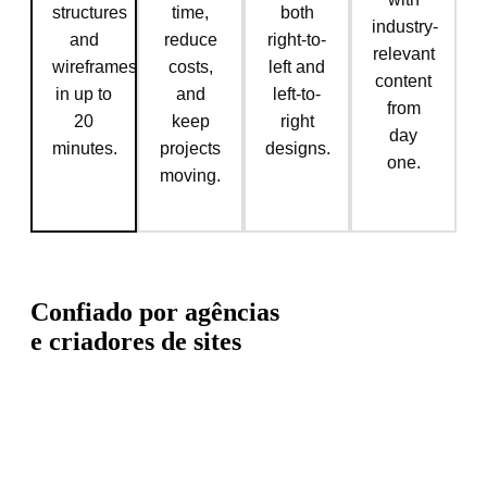
structures
time,
both
industry-
and
reduce
right-to-
relevant
wireframes
costs,
left and
content
in up to
and
left-to-
from
20
keep
right
day
minutes.
projects
designs.
one.
moving.
Confiado por agências
e criadores de sites