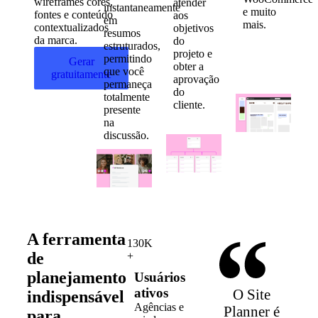
wireframes cores,
atender
instantaneamente
e muito
fontes e conteúdo
aos
em
mais.
contextualizados
objetivos
resumos
da marca.
do
estruturados,
projeto e
permitindo
Gerar
obter a
que você
gratuitamente
aprovação
permaneça
do
totalmente
cliente.
presente
na
discussão.
A ferramenta
130K
de
+
planejamento
Usuários
ativos
O Site
indispensável
Agências e
Planner é
para