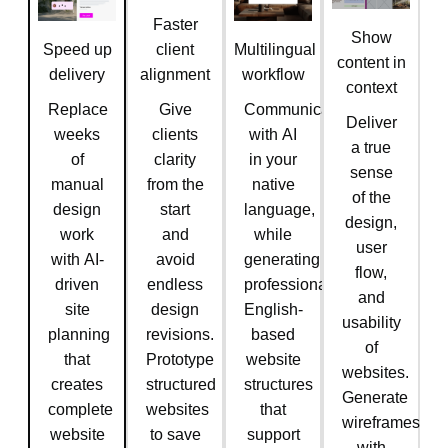
Faster
Show
Speed up
client
Multilingual
content in
delivery
alignment
workflow
context
Replace
Give
Communicate
Deliver
weeks
clients
with AI
a true
of
clarity
in your
sense
manual
from the
native
of the
design
start
language,
design,
work
and
while
user
with AI-
avoid
generating
flow,
driven
endless
professional,
and
site
design
English-
usability
planning
revisions.
based
of
that
Prototype
website
websites.
creates
structured
structures
Generate
complete
websites
that
wireframes
website
to save
support
with