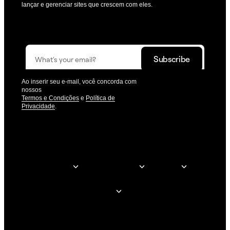
lançar e gerenciar sites que crescem com eles.
Receba as atualizações que o ajudam a construir melhor.
Ao inserir seu e-mail, você concorda com
nossos
Termos e Condições
e
Política de
Privacidade
.
© Elementor. Todos os direitos reservados.
Criação de sites
Elementor para
Empresa
Recursos