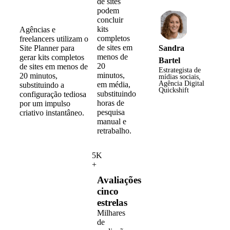
de sites
podem
concluir
kits
Agências e
completos
freelancers utilizam o
de sites em
Site Planner para
Sandra
menos de
gerar kits completos
Bartel
20
de sites em menos de
Estrategista de
minutos,
20 minutos,
mídias sociais,
Agência Digital
em média,
substituindo a
Quickshift
substituindo
configuração tediosa
horas de
por um impulso
pesquisa
criativo instantâneo.
manual e
retrabalho.
5K
+
Avaliações
cinco
estrelas
Milhares
de