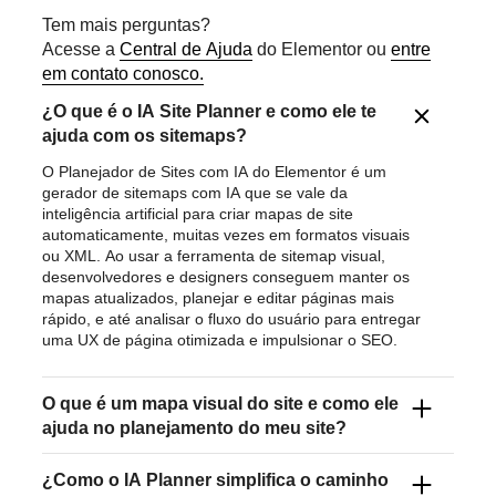
Tem mais perguntas?
Acesse a
Central de Ajuda
do Elementor ou
entre
em contato conosco.
¿O que é o IA Site Planner e como ele te
ajuda com os sitemaps?
O Planejador de Sites com IA do Elementor é um
gerador de sitemaps com IA que se vale da
inteligência artificial para criar mapas de site
automaticamente, muitas vezes em formatos visuais
ou XML. Ao usar a ferramenta de sitemap visual,
desenvolvedores e designers conseguem manter os
mapas atualizados, planejar e editar páginas mais
rápido, e até analisar o fluxo do usuário para entregar
uma UX de página otimizada e impulsionar o SEO.
O que é um mapa visual do site e como ele
ajuda no planejamento do meu site?
Um mapa visual do site é um diagrama da hierarquia e
¿Como o IA Planner simplifica o caminho
do fluxo das páginas. Com um simples prompt de