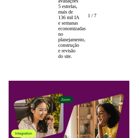
avaliações
5 estrelas,
mais de
1
/
7
136 mil IA
e semanas
economizadas
no
planejamento,
construção
e revisão
do site.