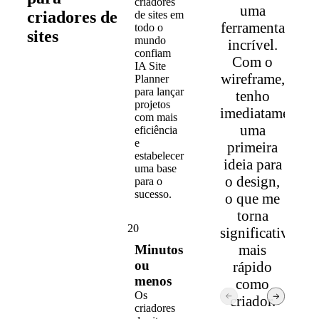
criadores
uma
criadores de
de sites em
ferramenta
todo o
sites
mundo
incrível.
confiam
Com o
IA Site
wireframe,
Planner
para lançar
tenho
projetos
imediatamente
com mais
uma
eficiência
e
primeira
estabelecer
ideia para
uma base
o design,
para o
sucesso.
o que me
torna
20
significativame
mais
Minutos
ou
rápido
menos
como
Os
criador.
criadores