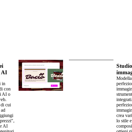
ei
Studio
 AI
immag
Modella
 in
perfezio
di con
immagini
i AI o
strument
web.
integrat
 di cui
perfezio
 ad
immagini
ggiungi
crea var
prezzi",
lo stile e
r AI
composi
tenitori
ottieni ri