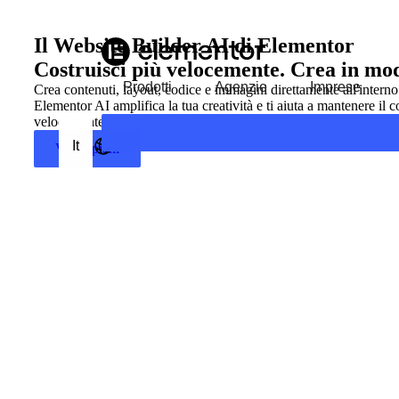
Il Website Builder AI di Elementor
Costruisci più velocemente. Crea in modo
Prodotti
Agenzie
Imprese
Crea contenuti, layout, codice e immagini direttamente all'interno 
Elementor AI amplifica la tua creatività e ti aiuta a mantenere il c
velocemente che mai.
It
Vedi i piani