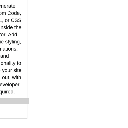
nerate
om Code,
, or CSS
 inside the
tor. Add
e styling,
mations,
and
ionality to
your site
 out, with
eveloper
quired.