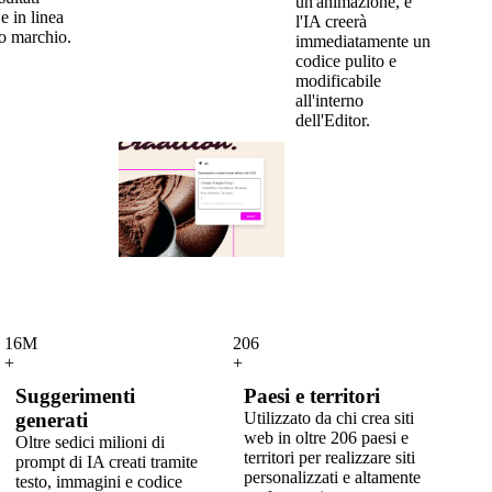
un'animazione, e
e in linea
l'IA creerà
uo marchio.
immediatamente un
codice pulito e
modificabile
all'interno
dell'Editor.
16M
206
+
+
Suggerimenti
Paesi e territori
generati
Utilizzato da chi crea siti
web in oltre 206 paesi e
Oltre sedici milioni di
territori per realizzare siti
prompt di IA creati tramite
personalizzati e altamente
testo, immagini e codice