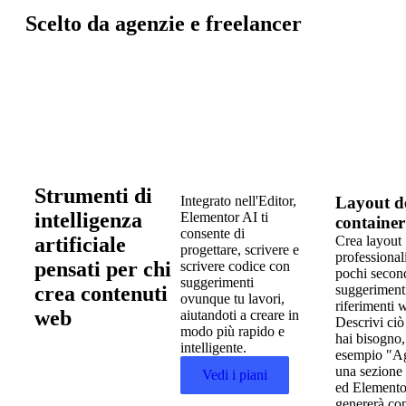
Scelto da agenzie e freelancer
Strumenti di
Integrato nell'Editor,
Layout d
intelligenza
Elementor AI ti
container
consente di
artificiale
Crea layout
progettare, scrivere e
professionali
pensati per chi
scrivere codice con
pochi secon
suggerimenti
crea contenuti
suggeriment
ovunque tu lavori,
riferimenti 
web
aiutandoti a creare in
Descrivi ciò
modo più rapido e
hai bisogno,
intelligente.
esempio "A
una sezione 
Vedi i piani
ed Elemento
genererà con