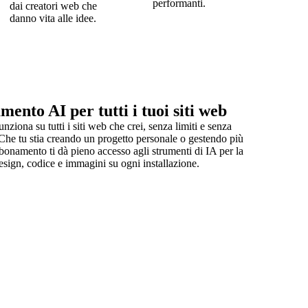
performanti.
dai creatori web che
danno vita alle idee.
ento AI per tutti i tuoi siti web
nziona su tutti i siti web che crei, senza limiti e senza
Che tu stia creando un progetto personale o gestendo più
bbonamento ti dà pieno accesso agli strumenti di IA per la
esign, codice e immagini su ogni installazione.