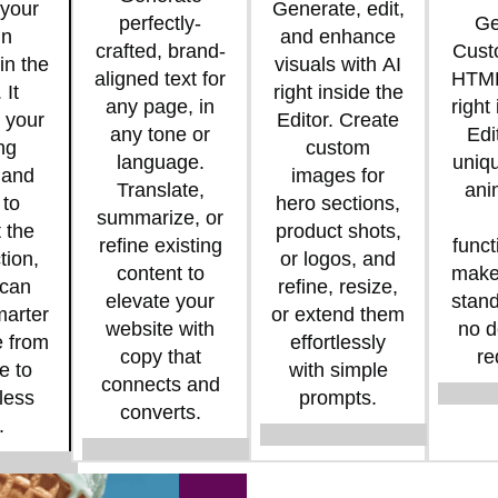
 your
Generate, edit,
perfectly-
Ge
gn
and enhance
crafted, brand-
Cust
in the
visuals with AI
aligned text for
HTML
 It
right inside the
any page, in
right
 your
Editor. Create
any tone or
Edi
ng
custom
language.
uniqu
 and
images for
Translate,
ani
 to
hero sections,
summarize, or
 the
product shots,
refine existing
funct
tion,
or logos, and
content to
make 
 can
refine, resize,
elevate your
stand
marter
or extend them
website with
no d
 from
effortlessly
copy that
re
e to
with simple
connects and
 less
prompts.
converts.
.