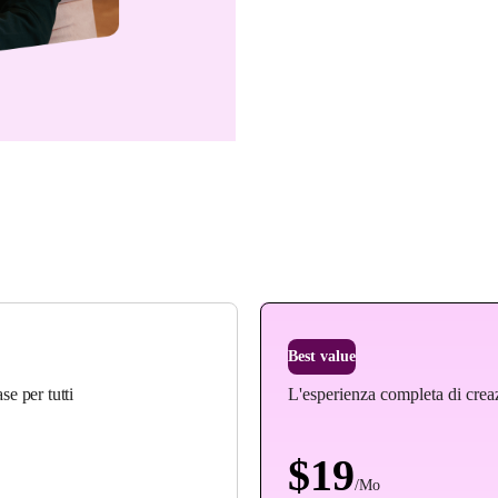
One
ase per tutti
L'esperienza completa di creaz
$
19
/Mo