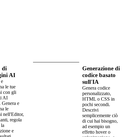
 di
Generazione di
ini AI
codice basato
 e
sull'IA
na le tue
Genera codice
 con gli
personalizzato,
i AI
HTML o CSS in
i. Genera e
pochi secondi.
na le
Descrivi
 nell'Editor,
semplicemente ciò
ianti, regola
di cui hai bisogno,
 la
ad esempio un
zione e
effetto hover o
sultati