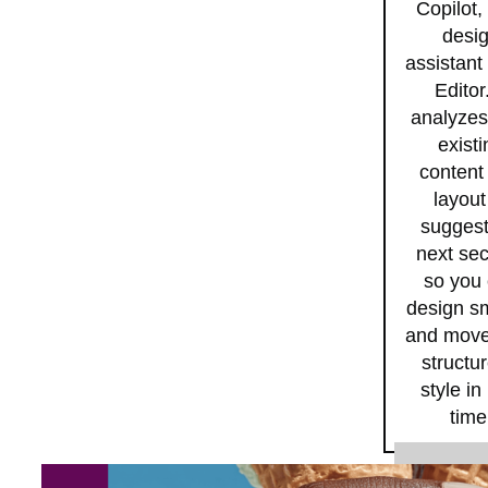
Copilot,
desi
assistant 
Editor.
analyzes
existi
content
layout
suggest
next sec
so you
design s
and move
structur
style in
time