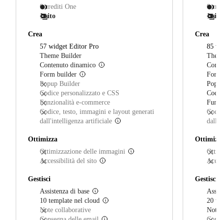
0 crediti One
0 cr
1 sito
1 sit
Crea
Crea
(inclusi)
57 widget Editor Pro
85 w
(incluso)
Theme Builder
Them
(incluso)
Contenuto dinamico
Cont
(incluso)
Form builder
Form
(non incluso)
Popup Builder
Popu
(non inclusi)
Codice personalizzato e CSS
Codi
(non incluse)
Funzionalità e-commerce
Funz
Codice, testo, immagini e layout generati
Codi
(non incluso)
dall'intelligenza artificiale
dall'
Ottimizza
Ottimiz
(non incluso)
Ottimizzazione delle immagini
Otti
(non incluso)
Accessibilità del sito
Acce
Gestisci
Gestisci
(incluso)
Assistenza di base
Assi
(incluso)
10 template nel cloud
20 t
(non incluse)
Note collaborative
Note
(non incluso)
Consegna delle email
Cons