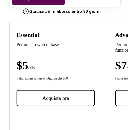
Garanzia di rimborso entro 30 giorni
Essential
Advan
Per un sito web di base
Per un 
funziona
$
5
$
7
/Mo
/
Fatturazione annuale.
Oggi paghi
$
60
Fatturazio
Acquista ora