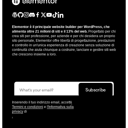
Theme Builder
Elementor è il principale website builder per WordPress, che
alimenta oltre 21 milioni di siti e il 13% del web.
Progettato per chi
crea siti per professione, per aziende e per chi desidera un proprio
sito personale, Elementor offre libertà di progettazione, prestazioni
e controllo in un'unica esperienza di creazione senza soluzione di
continuità che aiuta chiunque a costruire, lanciare e gestire siti web
che crescono insieme a loro.
Ricevi gli aggiornamenti che ti aiutano a costruire siti
migliori.
Tag dinamici
Inserendo il tuo indirizzo email, accetti
i
Termini e condizioni
e
l'Informativa sulla
privacy
di
.
© Elementor. Tutti i diritti riservati.