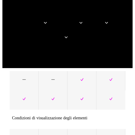
Tag dinamici WooCommerce
Creazione di
Elementor Per
Azienda
siti web
Risorse
Integrazioni di campi personalizzati e tipi di contenuto
Condizioni di visualizzazione degli elementi