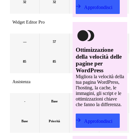
32
32
32
32
Approfondisci
Widget Editor Pro
57
85
85
Ottimizzazione
della velocità delle
85
85
85
85
pagine per
WordPress
Migliora la velocità della
tua pagina WordPress,
Assistenza
l'hosting, la cache, le
immagini, gli script e le
ottimizzazioni chiave
-
Base
Base
Base
che fanno la differenza.
Approfondisci
Base
Priorità
Priorità
Priorità