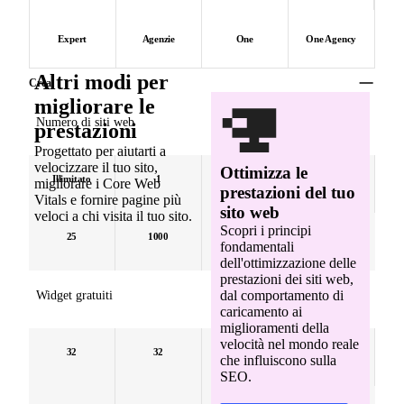
Expert
Agenzie
One
One Agency
Altri modi per
Crea
migliorare le
Numero di siti web
prestazioni
Progettato per aiutarti a
velocizzare il tuo sito,
Ottimizza le
Illimitato
1
1
3
migliorare i Core Web
prestazioni del tuo
Vitals e fornire pagine più
sito web
veloci a chi visita il tuo sito.
Scopri i principi
25
1000
1
Illimitato
fondamentali
dell'ottimizzazione delle
prestazioni dei siti web,
dal comportamento di
Widget gratuiti
caricamento ai
miglioramenti della
velocità nel mondo reale
32
32
32
32
che influiscono sulla
SEO.