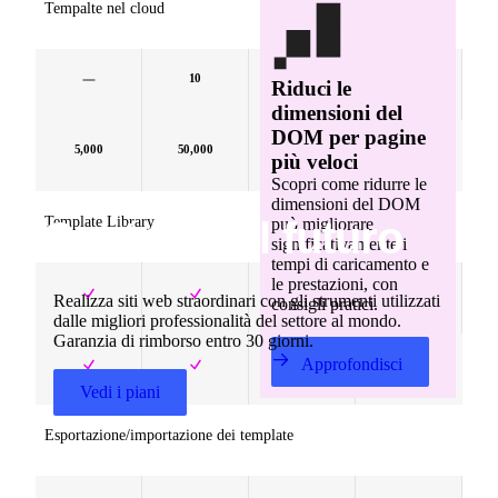
Tempalte nel cloud
10
20
30
Riduci le
dimensioni del
DOM per pagine
5,000
50,000
30
50,000
più veloci
Scopri come ridurre le
dimensioni del DOM
Template Library
Costruisci
il
futuro
può migliorare
significativamente i
tempi di caricamento e
le prestazioni, con
Realizza siti web straordinari con gli strumenti utilizzati
consigli pratici.
dalle migliori professionalità del settore al mondo.
Garanzia di rimborso entro 30 giorni.
Approfondisci
Vedi i piani
Esportazione/importazione dei template