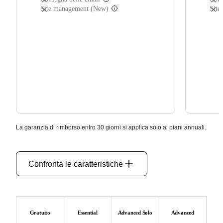
(non incluso)
Site management (New)
Site
La garanzia di rimborso entro 30 giorni si applica solo ai piani annuali.
Confronta le caratteristiche
Gratuito
Essential
Advanced Solo
Advanced