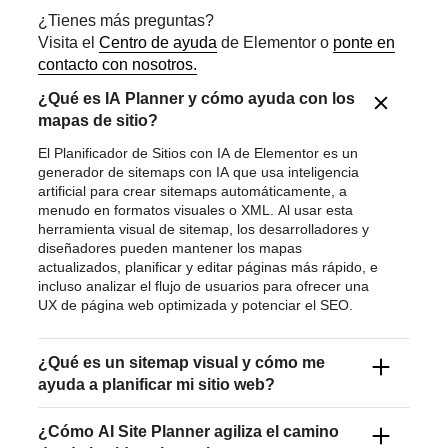
¿Tienes más preguntas?
Visita el
Centro de ayuda
de Elementor o
ponte en
contacto con nosotros.
¿Qué es IA Planner y cómo ayuda con los
mapas de sitio?
El Planificador de Sitios con IA de Elementor es un
generador de sitemaps con IA que usa inteligencia
artificial para crear sitemaps automáticamente, a
menudo en formatos visuales o XML. Al usar esta
herramienta visual de sitemap, los desarrolladores y
diseñadores pueden mantener los mapas
actualizados, planificar y editar páginas más rápido, e
incluso analizar el flujo de usuarios para ofrecer una
UX de página web optimizada y potenciar el SEO.
¿Qué es un sitemap visual y cómo me
ayuda a planificar mi sitio web?
Un sitemap visual es un diagrama de la jerarquía y el
¿Cómo AI Site Planner agiliza el camino
flujo de las páginas. Con un simple prompt de texto,