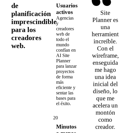
de
Usuarios
activos
Site
planificación
Agencias
Planner es
imprescindible
y
una
para los
creadores
herramienta
web de
creadores
todo el
increíble.
web.
mundo
Con el
confían en
wireframe,
AI Site
Planner
enseguida
para lanzar
me hago
proyectos
una idea
de forma
más
inicial del
eficiente y
diseño, lo
sentar las
que me
bases para
el éxito.
acelera un
montón
20
como
creador.
Minutos