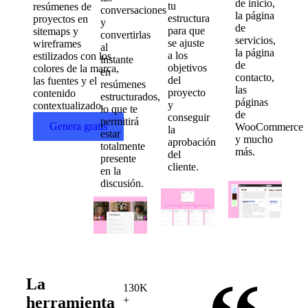
de inicio,
tu
resúmenes de
conversaciones
la página
estructura
proyectos en
y
de
para que
sitemaps y
convertirlas
servicios,
se ajuste
wireframes
al
la página
a los
estilizados con los
instante
de
objetivos
colores de la marca,
en
contacto,
del
las fuentes y el
resúmenes
las
proyecto
contenido
estructurados,
páginas
y
contextualizado.
lo que te
de
conseguir
permitirá
Genera gratis
WooCommerce
la
estar
y mucho
aprobación
totalmente
más.
del
presente
cliente.
en la
discusión.
La
130K
herramienta
+