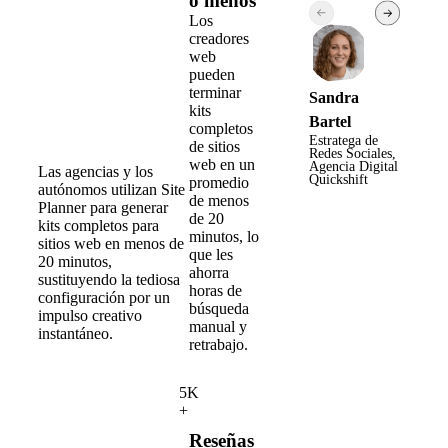
o menos
Los
creadores
web
pueden
terminar
Sandra
kits
Bartel
completos
Estratega de
de sitios
Redes Sociales,
web en un
Agencia Digital
Las agencias y los
Quickshift
promedio
autónomos utilizan Site
de menos
Planner para generar
de 20
kits completos para
minutos, lo
sitios web en menos de
que les
20 minutos,
ahorra
sustituyendo la tediosa
horas de
configuración por un
búsqueda
impulso creativo
manual y
instantáneo.
retrabajo.
5K
+
Reseñas