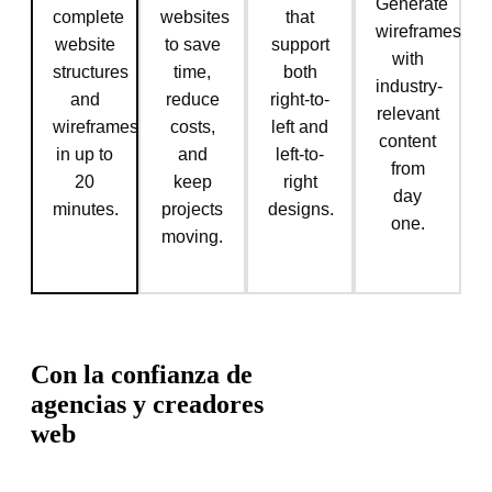
Generate
complete
websites
that
wireframes
website
to save
support
with
structures
time,
both
industry-
and
reduce
right-to-
relevant
wireframes
costs,
left and
content
in up to
and
left-to-
from
20
keep
right
day
minutes.
projects
designs.
one.
moving.
Con la confianza de
agencias y creadores
web