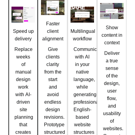
Faster
Show
Speed up
client
Multilingual
content in
delivery
alignment
workflow
context
Replace
Give
Communicate
Deliver
weeks
clients
with AI
a true
of
clarity
in your
sense
manual
from the
native
of the
design
start
language,
design,
work
and
while
user
with AI-
avoid
generating
flow,
driven
endless
professional,
and
site
design
English-
usability
planning
revisions.
based
of
that
Prototype
website
websites.
creates
structured
structures