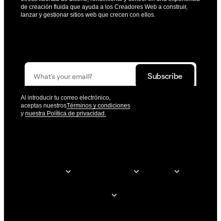
de creación fluida que ayuda a los Creadores Web a construir,
lanzar y gestionar sitios web que crecen con ellos.
Recibe las actualizaciones que te ayudarán a construir
mejor.
Al introducir tu correo electrónico,
aceptas nuestros
Términos y condiciones
y
nuestra Política de privacidad.
© Elementor. Todos los derechos reservados.
Creación Web
Elementor para
Empresa
Recursos