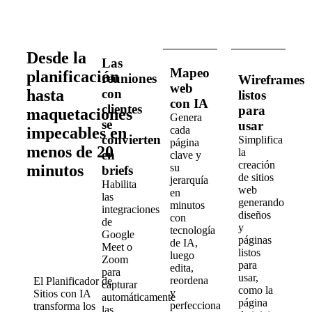
Desde la
Las
Mapeo
planificación
reuniones
Wireframes
web
hasta
con
listos
con IA
clientes
para
maquetaciones
Genera
se
usar
cada
impecables en
convierten
Simplifica
página
menos de 20
la
en
clave y
creación
su
minutos
briefs
de sitios
jerarquía
Habilita
web
en
las
generando
minutos
integraciones
diseños
con
de
y
tecnología
Google
páginas
de IA,
Meet o
listos
luego
Zoom
para
edita,
para
usar,
reordena
El Planificador de
capturar
como la
y
Sitios con IA
automáticamente
página
perfecciona
transforma los
las