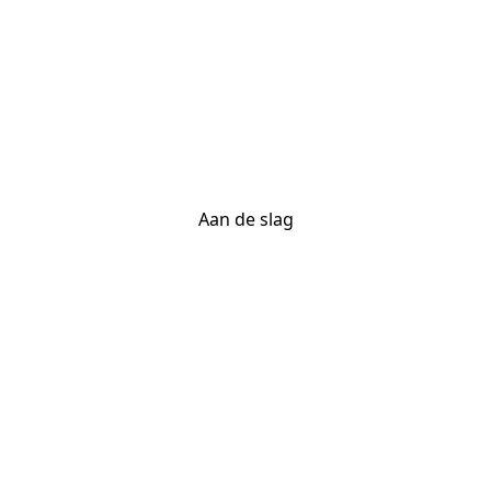
De meest krachtige
websitebouwer? Jij.
Your vision deserves tools with precision,
freedom, and the power to deliver.
Aan de slag